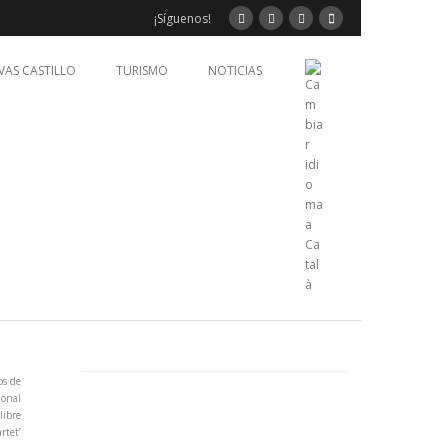
¡Síguenos!
VAS CASTILLO
TURISMO
NOTICIAS
s de
ional
libre
rtet’