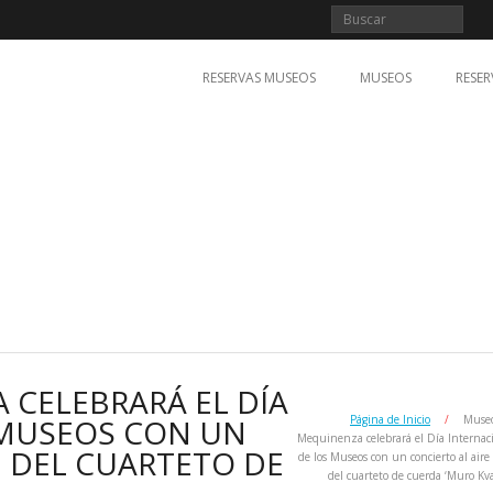
RESERVAS MUSEOS
MUSEOS
RESER
CELEBRARÁ EL DÍA
 MUSEOS CON UN
Página de Inicio
/
Museo
Mequinenza celebrará el Día Internac
E DEL CUARTETO DE
de los Museos con un concierto al aire 
del cuarteto de cuerda ‘Muro Kva