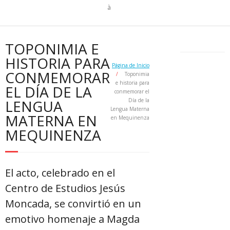
TOPONIMIA E
HISTORIA PARA
Página de Inicio
CONMEMORAR
/
Toponimia
e historia para
EL DÍA DE LA
conmemorar el
LENGUA
Día de la
Lengua Materna
MATERNA EN
en Mequinenza
MEQUINENZA
El acto, celebrado en el
Centro de Estudios Jesús
Moncada, se convirtió en un
emotivo homenaje a Magda