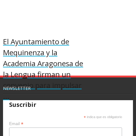
El Ayuntamiento de
Mequinenza y la
Academia Aragonesa de
la Lengua firman un
convenio para impulsar
NEWSLETTER
...
Suscribir
*
indica que es obligatorio
*
Email