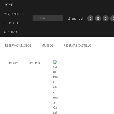
Saltar
HOME
al
contenido
MEQUINENZA
¡Síguenos!
PROYECTOS
ARCHIVO
RESERVAS MUSEOS
MUSEOS
RESERVAS CASTILLO
TURISMO
NOTICIAS