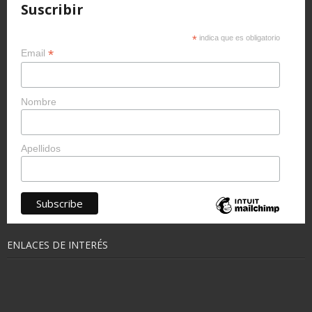
Suscribir
*
indica que es obligatorio
*
Email
Nombre
Apellidos
ENLACES DE INTERÉS