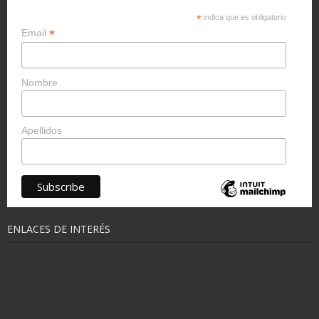
*
indica que es obligatorio
*
Email
Nombre
Apellidos
ENLACES DE INTERÉS