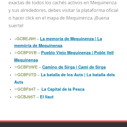
exactas de todos los cachés activos en Mequinenza
y sus alrededores, debes visitar la plataforma oficial
o hacer click en el mapa de Mequinenza. ¡Buena
suerte!
GCBEJ9H –
La memoria de Mequinenza | La
⭐
memòria de Mequinensa
GCBF0VB –
Pueblo Viejo Mequinenza | Poble Vell
⭐
Mequinensa
GCBF0WE –
Camino de Sirga | Camí de Sirga
⭐
GCBF0TD –
La batalla de los Auts | La batalla dels
⭐
Auts
GCBF84T –
La Capital de la Pesca
⭐
GCBJ95T –
El llaut
⭐