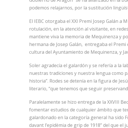
Gobierno de Aragón “se ha avanzado en la buen
podemos relajarnos, por la sustitución lingüí
El IEBC otorgaba el XXI Premi Josep Galán a M
rotulación, en la atención al visitante, en re
mantiene viva la memoria de Mequinenza y por
hermana de Josep Galán, entregaba el Premi q
cultura del Ayuntamiento de Mequinenza, y Ja
Soler agradecía el galardón y se refería a la l
nuestras tradiciones y nuestra lengua como p
historia”. Rodes se detenía en la figura de J
literario, “que tenemos que seguir preservand
Paralelamente se hizo entrega de la XXVIII Be
fomentar estudios de cualquier ámbito que te
galardonado en la categoría general ha sido F
davant l’epidèmia de grip de 1918” del que el 