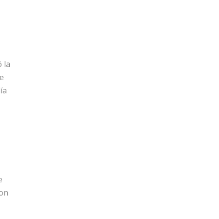
 la
ue
ía
e
son