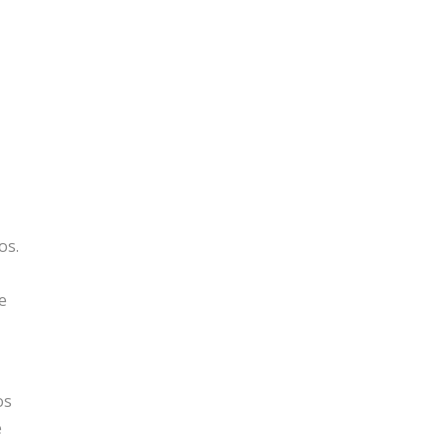
os.
e
os
e