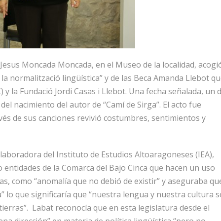
 Jesus Moncada Moncada, en el Museo de la localidad, acogió
la normalització lingüística” y de las Beca Amanda Llebot q
) y la
Fundació Jordi Casas i Llebot. Una fecha señalada, un d
del nacimiento del autor de “Camí de Sirga”. El acto fue
vés de sus canciones revivió costumbres, sentimientos y
olaboradora del Instituto de Estudios Altoaragoneses (IEA),
 o entidades de la Comarca del Bajo Cinca que hacen un uso
icas, como “anomalía que no debió de existir” y aseguraba qu
 lo que significaría que “nuestra lengua y nuestra cultura 
erras”. Labat reconocía que en esta legislatura desde el