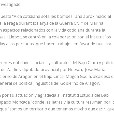
investigado.
uesta “Vida cotidiana sota les bombes. Una aproximació al
al a Fraga durant los anys de la Guerra Civil” de Marina
 aspectos relacionados con la vida cotidiana durante la
as i Llebot, se centró en la colaboración con el Institut “os
as a las personas que hacen trabajos en favor de nuestra
entes entidades sociales y culturales del Bajo Cinca y polític
e de Zaidín y diputado provincial por Huesca, José María
obierno de Aragón en el Bajo Cinca, Magda Godia, alcaldesa d
neral de política lingüística del Gobierno de Aragón.
 por su actuación y agradecía al Institut d’Estudis del Baix
Espacio Moncada “donde las letras y la cultura rezuman por l
o que “somos un territorio que tenemos mucho que decir, qu