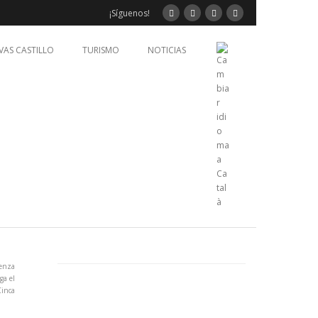
¡Síguenos!
VAS CASTILLO
TURISMO
NOTICIAS
enza
ga el
Cinca