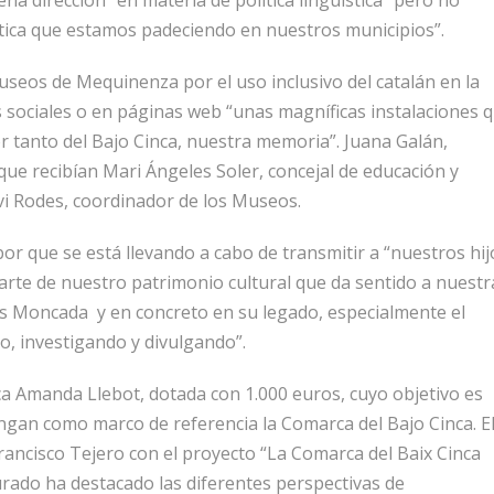
a dirección” en materia de política lingüística “pero no
stica que estamos padeciendo en nuestros municipios”.
useos de Mequinenza por el uso inclusivo del catalán en la
des sociales o en páginas web “unas magníficas instalaciones 
 tanto del Bajo Cinca, nuestra memoria”. Juana Galán,
ue recibían Mari Ángeles Soler, concejal de educación y
vi Rodes, coordinador de los Museos.
abor que se está llevando a cabo de transmitir a “nuestros hij
arte de nuestro patrimonio cultural que da sentido a nuestr
esús Moncada y en concreto en su legado, especialmente el
o, investigando y divulgando”.
ca Amanda Llebot, dotada con 1.000 euros, cuyo objetivo es
ngan como marco de referencia la Comarca del Bajo Cinca. E
rancisco Tejero con el proyecto “La Comarca del Baix Cinca
jurado ha destacado las diferentes perspectivas de