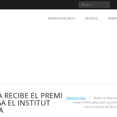
RESERVAS MUSEOS
MUSEOS
RESER
RECIBE EL PREMI
Página de Inicio
/
Museos de Mequin
A EL INSTITUT
recibe el Premi Josep Galán que otor
A
Institut d’Estudis del Baix 