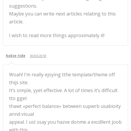
suggestions.
Maybe you can write next articles relating to this
article.
I wish to read more things approximately it!
hokie-tide
30/03/2018
Woah! I’m really ejoying tthe template/theme off
thijs site.
It’s simple, yyet effective. A lot of times it’s difficult
tto gget
thawt «perfect balance» between supwrb usabioity
annd visual
appeal. I ust ssay you hazve donme a excdllent joob
with this.