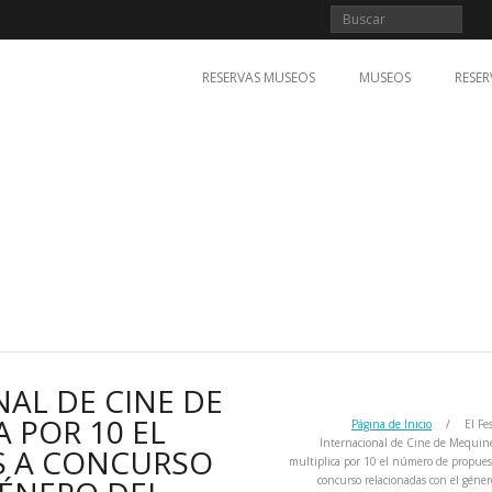
RESERVAS MUSEOS
MUSEOS
RESER
NAL DE CINE DE
 POR 10 EL
Página de Inicio
/
El Fe
Internacional de Cine de Mequi
S A CONCURSO
multiplica por 10 el número de propues
concurso relacionadas con el géner