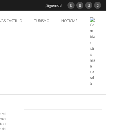
¡Síguenos!
VAS CASTILLO
TURISMO
NOTICIAS
stival
nenza
tas a
o del