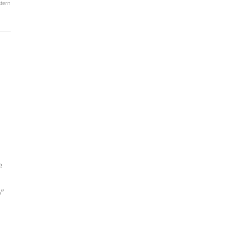
tern
e
o”