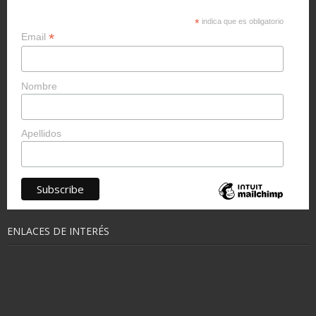
*
indica que es obligatorio
*
Email
Nombre
Apellidos
ENLACES DE INTERÉS