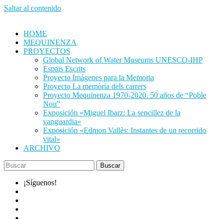
Saltar al contenido
HOME
MEQUINENZA
PROYECTOS
Global Network of Water Museums UNESCO-IHP
Espais Escrits
Proyecto Imágenes para la Memoria
Proyecto La memòria dels carrers
Proyecto Mequinenza 1970-2020. 50 años de “Poble
Nou”
Exposición «Miguel Ibarz: La sencillez de la
vanguardia»
Exposición «Edmon Vallès: Instantes de un recorrido
vital»
ARCHIVO
¡Síguenos!