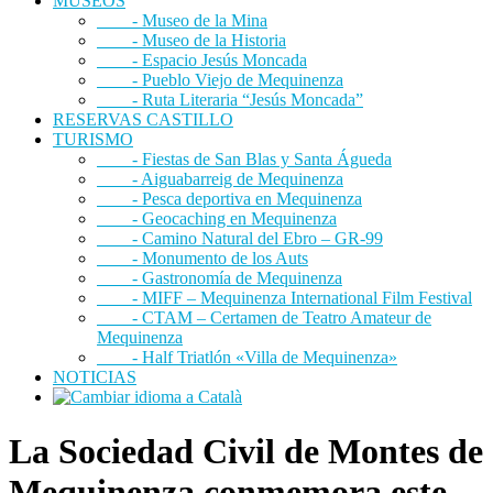
MUSEOS
- Museo de la Mina
- Museo de la Historia
- Espacio Jesús Moncada
- Pueblo Viejo de Mequinenza
- Ruta Literaria “Jesús Moncada”
RESERVAS CASTILLO
TURISMO
- Fiestas de San Blas y Santa Águeda
- Aiguabarreig de Mequinenza
- Pesca deportiva en Mequinenza
- Geocaching en Mequinenza
- Camino Natural del Ebro – GR-99
- Monumento de los Auts
- Gastronomía de Mequinenza
- MIFF – Mequinenza International Film Festival
- CTAM – Certamen de Teatro Amateur de
Mequinenza
- Half Triatlón «Villa de Mequinenza»
NOTICIAS
La Sociedad Civil de Montes de
Mequinenza conmemora este