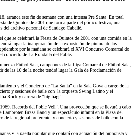
18, arranca este fin de semana con una intensa Pre Santa. En total
sta de Quintos de 2001 que forma parte del pórtico festivo, una
 del archivo personal de Santiago Caballé.
 el que se celebrará la Fiesta de Quintos de 2001 con una comida en la
endrá lugar la inauguración de la exposición de pintura de los
e septiembre por la mañana se celebrará el XVI Concurso Comarcal de
 el concierto de La Rondalla del Poble.
Mequinenza Fútbol Sala, campeones de la Liga Comarcal de Fútbol Sala,
tir de las 10 de la noche tendrá lugar la Gala de Proclamación de
tamiento y el Concierto de “La Santa” en la Sala Goya a cargo de la
cierto y sesiones de baile con la orquesta Swing Latino y el
Alba Rock y carrera de “big bags”.
“1969. Records del Poble Vell”. Una proyección que se llevará a cabo
e Lambroten Brass Band y un espectáculo infantil en la Plaza del
 de la regional preferente, y concierto y sesiones de baile con la
panas y la paella popular que contará con actuación del hipnotista y