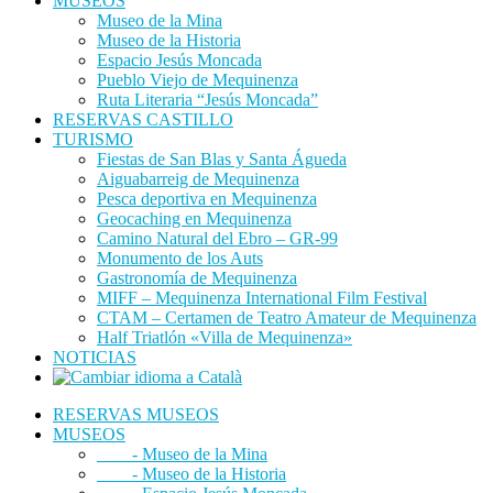
MUSEOS
Museo de la Mina
Museo de la Historia
Espacio Jesús Moncada
Pueblo Viejo de Mequinenza
Ruta Literaria “Jesús Moncada”
RESERVAS CASTILLO
TURISMO
Fiestas de San Blas y Santa Águeda
Aiguabarreig de Mequinenza
Pesca deportiva en Mequinenza
Geocaching en Mequinenza
Camino Natural del Ebro – GR-99
Monumento de los Auts
Gastronomía de Mequinenza
MIFF – Mequinenza International Film Festival
CTAM – Certamen de Teatro Amateur de Mequinenza
Half Triatlón «Villa de Mequinenza»
NOTICIAS
RESERVAS MUSEOS
MUSEOS
- Museo de la Mina
- Museo de la Historia