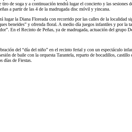
 tiro de soga y a continuación tendrá lugar el concierto y las sesiones 
ñas a partir de las 4 de la madrugada disc móvil y yincana.
rá lugar la Diana Floreada con recorrido por las calles de la localidad s
es beneïdes” y ofrenda floral. A medio día juegos infantiles y por la t
ador”. En el Recinto de Peñas, ya de madrugada, actuación del grupo 
bración del “día del niño” en el recinto ferial y con un espectáculo infa
ión de baile con la orquesta Tarantela, reparto de bocadillos, castillo de 
s días de Fiestas.