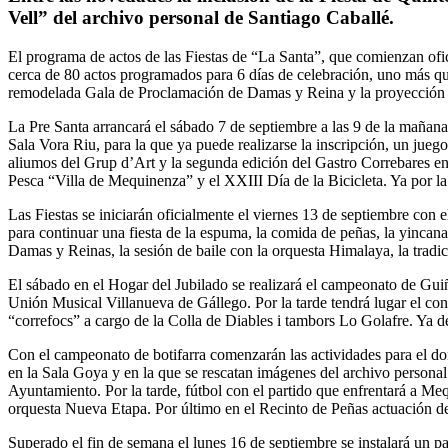
Vell” del archivo personal de Santiago Caballé.
El programa de actos de las Fiestas de “La Santa”, que comienzan ofic
cerca de 80 actos programados para 6 días de celebración, uno más que
remodelada Gala de Proclamación de Damas y Reina y la proyección de
La Pre Santa arrancará el sábado 7 de septiembre a las 9 de la mañana
Sala Vora Riu, para la que ya puede realizarse la inscripción, un jueg
aliumos del Grup d’Art y la segunda edición del Gastro Correbares en
Pesca “Villa de Mequinenza” y el XXIII Día de la Bicicleta. Ya por la 
Las Fiestas se iniciarán oficialmente el viernes 13 de septiembre con
para continuar una fiesta de la espuma, la comida de peñas, la yincana
Damas y Reinas, la sesión de baile con la orquesta Himalaya, la tradi
El sábado en el Hogar del Jubilado se realizará el campeonato de Gui
Unión Musical Villanueva de Gállego. Por la tarde tendrá lugar el con
“correfocs” a cargo de la Colla de Diables i tambors Lo Golafre. Ya d
Con el campeonato de botifarra comenzarán las actividades para el do
en la Sala Goya y en la que se rescatan imágenes del archivo persona
Ayuntamiento. Por la tarde, fútbol con el partido que enfrentará a Meq
orquesta Nueva Etapa. Por último en el Recinto de Peñas actuación d
Superado el fin de semana el lunes 16 de septiembre se instalará un pa