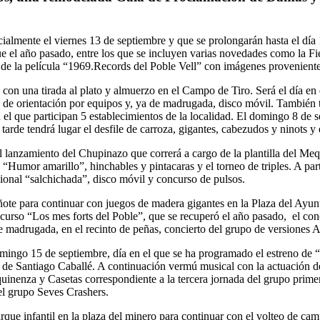
ialmente el viernes 13 de septiembre y que se prolongarán hasta el día 
 el año pasado, entre los que se incluyen varias novedades como la Fie
 la película “1969.Records del Poble Vell” con imágenes provenientes
 con una tirada al plato y almuerzo en el Campo de Tiro. Será el día en
o de orientación por equipos y, ya de madrugada, disco móvil. También t
 el que participan 5 establecimientos de la localidad. El domingo 8 d
tarde tendrá lugar el desfile de carroza, gigantes, cabezudos y ninots y
 el lanzamiento del Chupinazo que correrá a cargo de la plantilla del 
 “Humor amarillo”, hinchables y pintacaras y el torneo de triples. A par
cional “salchichada”, disco móvil y concurso de pulsos.
ñote para continuar con juegos de madera gigantes en la Plaza del Ayun
curso “Los mes forts del Poble”, que se recuperó el año pasado, el con
e madrugada, en el recinto de peñas, concierto del grupo de versiones 
mingo 15 de septiembre, día en el que se ha programado el estreno de 
l de Santiago Caballé. A continuación vermú musical con la actuación d
uinenza y Casetas correspondiente a la tercera jornada del grupo primero
el grupo Seves Crashers.
rque infantil en la plaza del minero para continuar con el volteo de cam