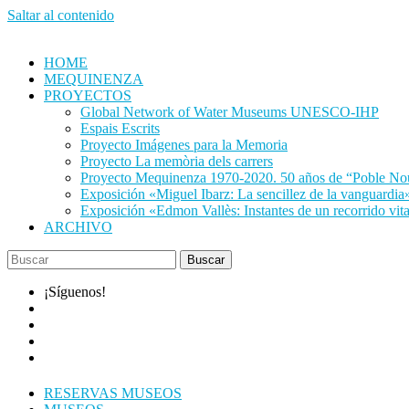
Saltar al contenido
HOME
MEQUINENZA
PROYECTOS
Global Network of Water Museums UNESCO-IHP
Espais Escrits
Proyecto Imágenes para la Memoria
Proyecto La memòria dels carrers
Proyecto Mequinenza 1970-2020. 50 años de “Poble No
Exposición «Miguel Ibarz: La sencillez de la vanguardia
Exposición «Edmon Vallès: Instantes de un recorrido vit
ARCHIVO
¡Síguenos!
RESERVAS MUSEOS