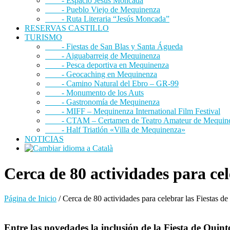
- Espacio Jesús Moncada
- Pueblo Viejo de Mequinenza
- Ruta Literaria “Jesús Moncada”
RESERVAS CASTILLO
TURISMO
- Fiestas de San Blas y Santa Águeda
- Aiguabarreig de Mequinenza
- Pesca deportiva en Mequinenza
- Geocaching en Mequinenza
- Camino Natural del Ebro – GR-99
- Monumento de los Auts
- Gastronomía de Mequinenza
- MIFF – Mequinenza International Film Festival
- CTAM – Certamen de Teatro Amateur de Mequin
- Half Triatlón «Villa de Mequinenza»
NOTICIAS
Cerca de 80 actividades para ce
Página de Inicio
/
Cerca de 80 actividades para celebrar las Fiestas 
Entre las novedades la inclusión de la Fiesta de Qui