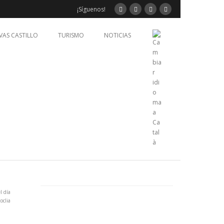
¡Síguenos!
VAS CASTILLO
TURISMO
NOTICIAS
l día
oclia