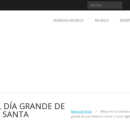
RESERVAS MUSEOS
MUSEOS
RESER
 DÍA GRANDE DE
A SANTA
Página de Inicio
/
Mequinenza celebra e
grande de sus Fiestas en honor a Santa Agat