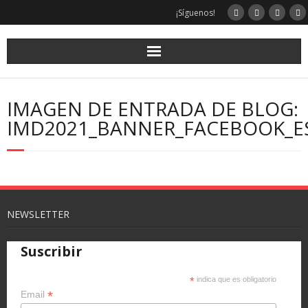
Saltar
¡Síguenos!
al
contenido
IMAGEN DE ENTRADA DE BLOG:
IMD2021_BANNER_FACEBOOK_E
NEWSLETTER
Suscribir
*
indica que es obligatorio
*
Email