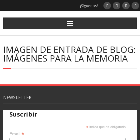
Saltar
¡Síguenos!
al
contenido
IMAGEN DE ENTRADA DE BLOG:
IMÁGENES PARA LA MEMORIA
NEWSLETTER
Suscribir
*
indica que es obligatorio
*
Email