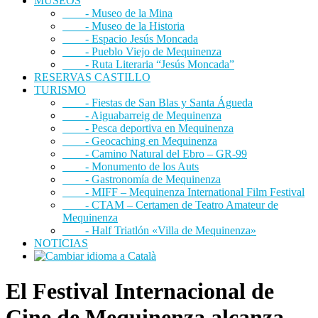
MUSEOS
- Museo de la Mina
- Museo de la Historia
- Espacio Jesús Moncada
- Pueblo Viejo de Mequinenza
- Ruta Literaria “Jesús Moncada”
RESERVAS CASTILLO
TURISMO
- Fiestas de San Blas y Santa Águeda
- Aiguabarreig de Mequinenza
- Pesca deportiva en Mequinenza
- Geocaching en Mequinenza
- Camino Natural del Ebro – GR-99
- Monumento de los Auts
- Gastronomía de Mequinenza
- MIFF – Mequinenza International Film Festival
- CTAM – Certamen de Teatro Amateur de
Mequinenza
- Half Triatlón «Villa de Mequinenza»
NOTICIAS
El Festival Internacional de
Cine de Mequinenza alcanza