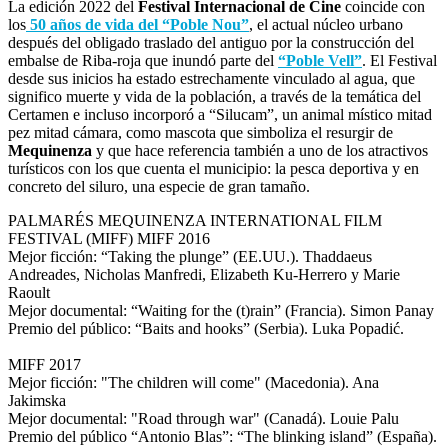
La edición 2022 del
Festival Internacional de Cine
coincide con
los
50 años de vida del “Poble Nou”
, el actual núcleo urbano
después del obligado traslado del antiguo por la construcción del
embalse de Riba-roja que inundó parte del
“Poble Vell”
. El Festival
desde sus inicios ha estado estrechamente vinculado al agua, que
significo muerte y vida de la población, a través de la temática del
Certamen e incluso incorporó a “Silucam”, un animal místico mitad
pez mitad cámara, como mascota que simboliza el resurgir de
Mequinenza
y que hace referencia también a uno de los atractivos
turísticos con los que cuenta el municipio: la pesca deportiva y en
concreto del siluro, una especie de gran tamaño.
PALMARÉS MEQUINENZA INTERNATIONAL FILM
FESTIVAL (MIFF)
MIFF 2016
Mejor ficción: “Taking the plunge” (EE.UU.). Thaddaeus
Andreades, Nicholas Manfredi, Elizabeth Ku-Herrero y Marie
Raoult
Mejor documental: “Waiting for the (t)rain” (Francia). Simon Panay
Premio del público: “Baits and hooks” (Serbia). Luka Popadić.
MIFF 2017
Mejor ficción: "The children will come" (Macedonia). Ana
Jakimska
Mejor documental: "Road through war" (Canadá). Louie Palu
Premio del público “Antonio Blas”: “The blinking island” (España).