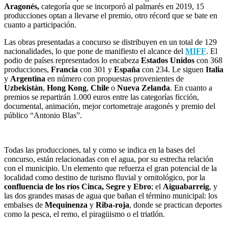
Aragonés,
categoría que se incorporó al palmarés en 2019, 15
producciones optan a llevarse el premio, otro récord que se bate en
cuanto a participación.
Las obras presentadas a concurso se distribuyen en un total de 129
nacionalidades, lo que pone de manifiesto el alcance del
MIFF
. El
podio de países representados lo encabeza
Estados
Unidos
con 368
producciones,
Francia
con 301 y
España
con 234. Le siguen
Italia
y
Argentina
en número con propuestas provenientes de
Uzbekistán
,
Hong
Kong
,
Chile
o
Nueva
Zelanda
. En cuanto a
premios se repartirán 1.000 euros entre las categorías ficción,
documental, animación, mejor cortometraje aragonés y premio del
público “Antonio Blas”.
Todas las producciones, tal y como se indica en la bases del
concurso, están relacionadas con el agua, por su estrecha relación
con el municipio. Un elemento que refuerza el gran potencial de la
localidad como destino de turismo fluvial y ornitológico, por la
confluencia de los ríos Cinca, Segre y Ebro
; el
Aiguabarreig
, y
las dos grandes masas de agua que bañan el término municipal: los
embalses de
Mequinenza
y
Riba-roja
, donde se practican deportes
como la pesca, el remo, el piragüismo o el triatlón.