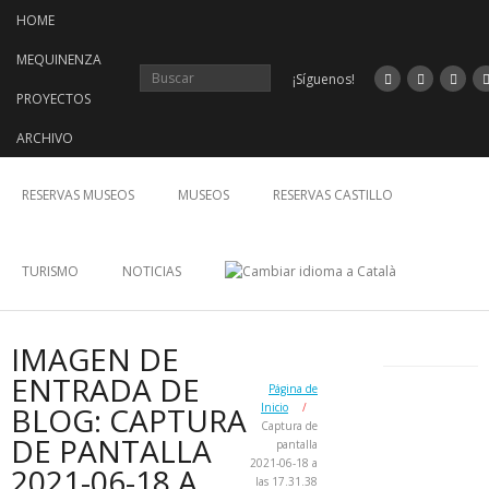
Saltar
HOME
al
contenido
MEQUINENZA
¡Síguenos!
PROYECTOS
ARCHIVO
RESERVAS MUSEOS
MUSEOS
RESERVAS CASTILLO
TURISMO
NOTICIAS
IMAGEN DE
ENTRADA DE
Página de
BLOG: CAPTURA
Inicio
/
Captura de
DE PANTALLA
pantalla
2021-06-18 a
2021-06-18 A
las 17.31.38