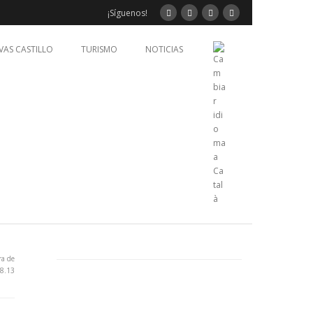
¡Síguenos!
VAS CASTILLO
TURISMO
NOTICIAS
ra de
28.13