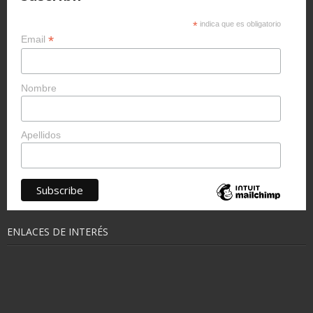
*
indica que es obligatorio
*
Email
Nombre
Apellidos
ENLACES DE INTERÉS