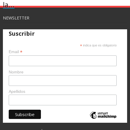
la...
NEWSLETTER
Suscribir
*
indica que es obligatorio
*
Email
Nombre
Apellidos