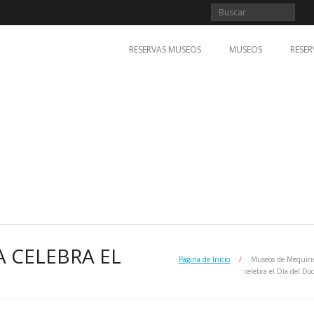
RESERVAS MUSEOS
MUSEOS
RESER
 CELEBRA EL
Página de Inicio
/
Museos de Mequin
celebra el Día del Do