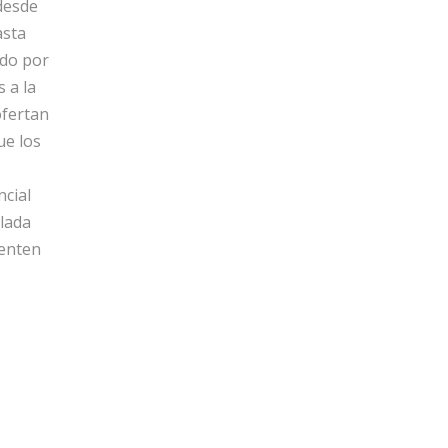
 desde
asta
ndo por
 a la
ofertan
ue los
cial
lada
menten