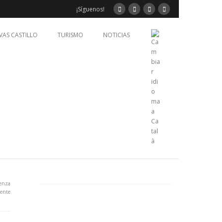
¡Síguenos!
VAS CASTILLO
TURISMO
NOTICIAS
enza
cente