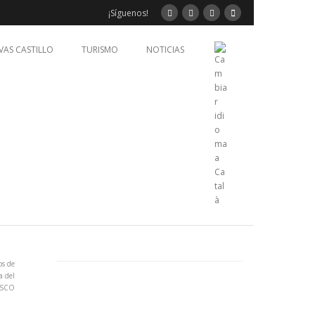
¡Síguenos!
VAS CASTILLO
TURISMO
NOTICIAS
os de
a del
NESCO