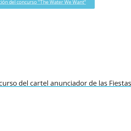
ición del concurso "The Water We Want"
curso del cartel anunciador de las Fiesta