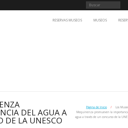
RESERVAS MUSEOS
MUSEOS
RESER
ENZA
Página de Inicio
/
Los Muse
NCIA DEL AGUA A
Mequinenza promueven la importanci
O DE LA UNESCO
agua a través de un concurso de la U