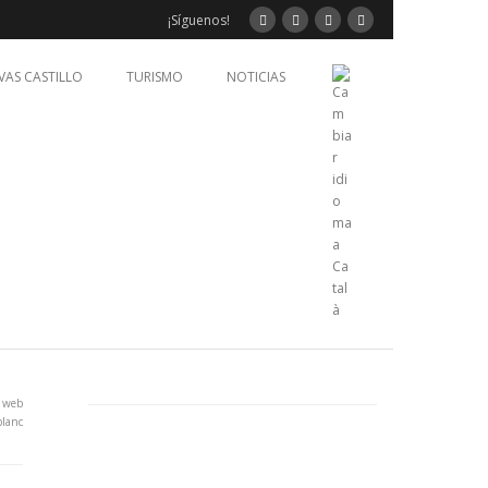
¡Síguenos!
VAS CASTILLO
TURISMO
NOTICIAS
o web
blanc