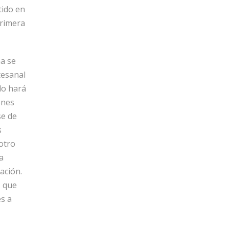
tido en
primera
a se
tesanal
lo hará
ones
se de
s
otro
a
ación.
, que
es a