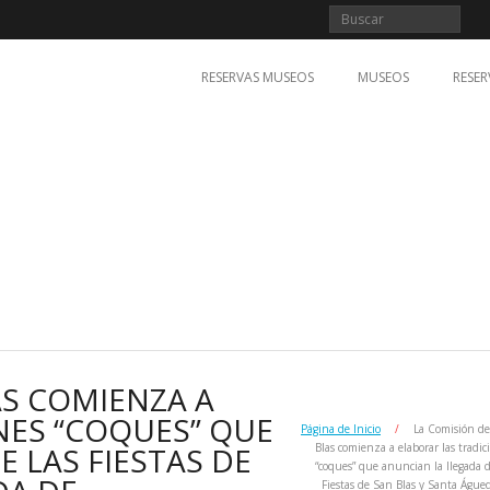
RESERVAS MUSEOS
MUSEOS
RESER
AS COMIENZA A
NES “COQUES” QUE
Página de Inicio
/
La Comisión d
 LAS FIESTAS DE
Blas comienza a elaborar las tradic
“coques” que anuncian la llegada d
Fiestas de San Blas y Santa Águe