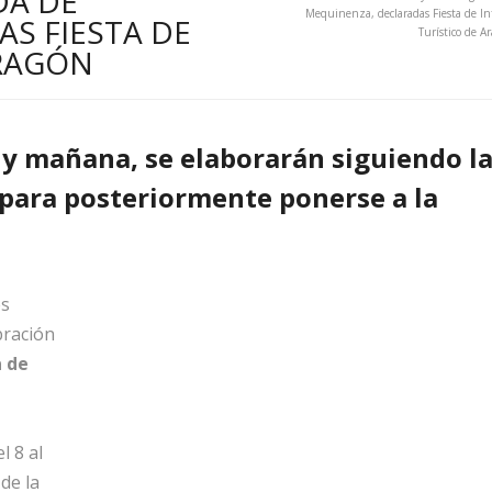
DA DE
Mequinenza, declaradas Fiesta de In
S FIESTA DE
Turístico de A
ARAGÓN
 y mañana, se elaborarán siguiendo l
a para posteriormente ponerse a la
es
bración
a de
l 8 al
de la