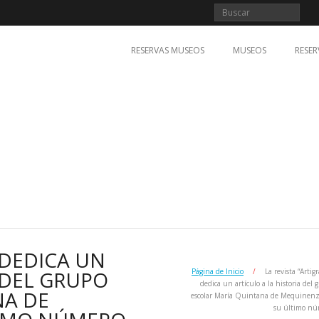
RESERVAS MUSEOS
MUSEOS
RESER
 DEDICA UN
 DEL GRUPO
Página de Inicio
/
La revista “Artig
dedica un artículo a la historia del 
NA DE
escolar María Quintana de Mequinen
su último nú