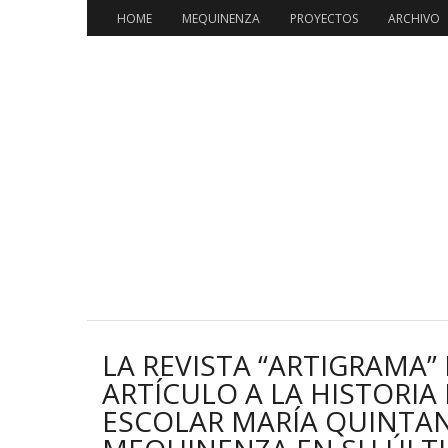
Saltar
HOME
MEQUINENZA
PROYECTOS
ARCHIVO
al
contenido
LA REVISTA “ARTIGRAMA”
ARTÍCULO A LA HISTORIA
ESCOLAR MARÍA QUINTA