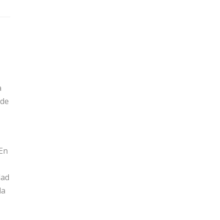
a
de
 En
dad
la