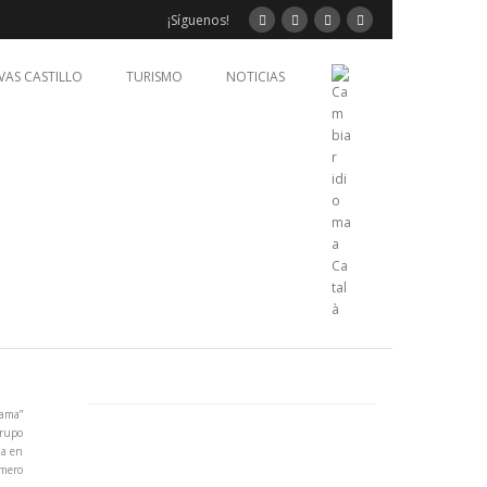
¡Síguenos!
VAS CASTILLO
TURISMO
NOTICIAS
rama”
grupo
za en
mero