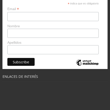
*
indica que es obligatorio
*
Email
Nombre
Apellidos
ENLACES DE INTERÉS