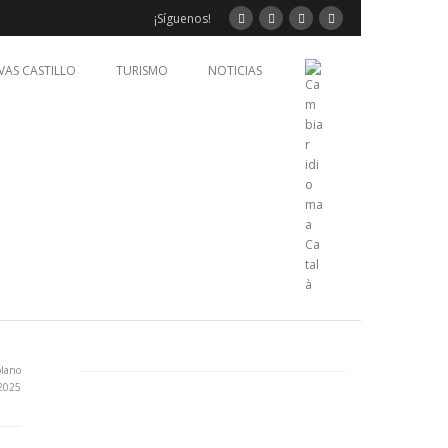
¡Síguenos!
VAS CASTILLO
TURISMO
NOTICIAS
plano
2025