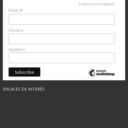
*
indica que es obligatorio
*
Email
Nombre
Apellidos
ENLACES DE INTERÉS