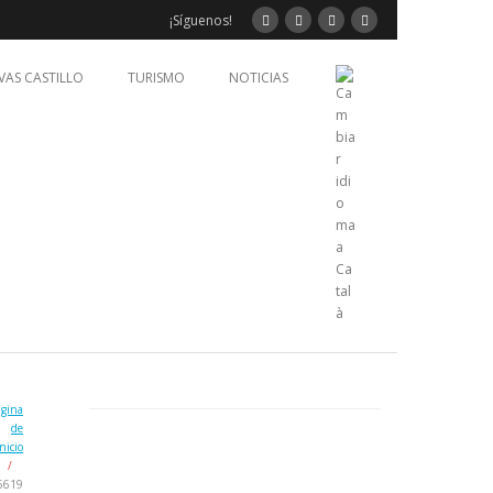
¡Síguenos!
VAS CASTILLO
TURISMO
NOTICIAS
ágina
de
Inicio
/
5619