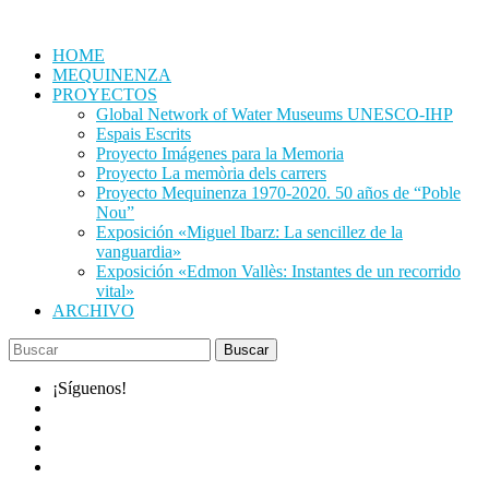
Saltar
al
HOME
contenido
MEQUINENZA
PROYECTOS
Global Network of Water Museums UNESCO-IHP
Espais Escrits
Proyecto Imágenes para la Memoria
Proyecto La memòria dels carrers
Proyecto Mequinenza 1970-2020. 50 años de “Poble
Nou”
Exposición «Miguel Ibarz: La sencillez de la
vanguardia»
Exposición «Edmon Vallès: Instantes de un recorrido
vital»
ARCHIVO
¡Síguenos!