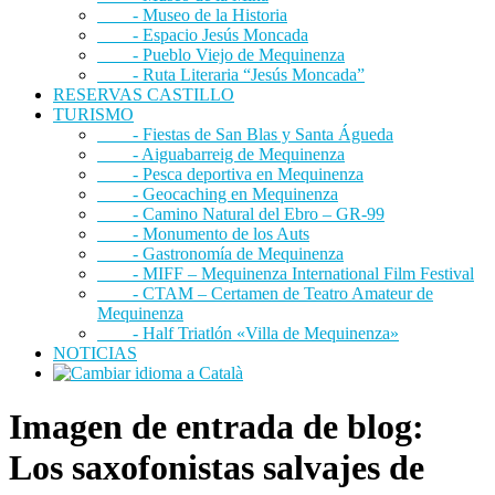
- Museo de la Historia
- Espacio Jesús Moncada
- Pueblo Viejo de Mequinenza
- Ruta Literaria “Jesús Moncada”
RESERVAS CASTILLO
TURISMO
- Fiestas de San Blas y Santa Águeda
- Aiguabarreig de Mequinenza
- Pesca deportiva en Mequinenza
- Geocaching en Mequinenza
- Camino Natural del Ebro – GR-99
- Monumento de los Auts
- Gastronomía de Mequinenza
- MIFF – Mequinenza International Film Festival
- CTAM – Certamen de Teatro Amateur de
Mequinenza
- Half Triatlón «Villa de Mequinenza»
NOTICIAS
Imagen de entrada de blog:
Los saxofonistas salvajes de