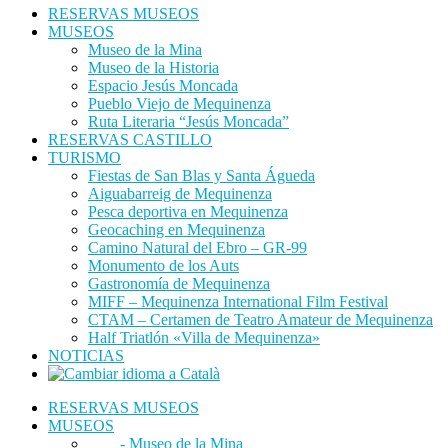
RESERVAS MUSEOS
MUSEOS
Museo de la Mina
Museo de la Historia
Espacio Jesús Moncada
Pueblo Viejo de Mequinenza
Ruta Literaria “Jesús Moncada”
RESERVAS CASTILLO
TURISMO
Fiestas de San Blas y Santa Águeda
Aiguabarreig de Mequinenza
Pesca deportiva en Mequinenza
Geocaching en Mequinenza
Camino Natural del Ebro – GR-99
Monumento de los Auts
Gastronomía de Mequinenza
MIFF – Mequinenza International Film Festival
CTAM – Certamen de Teatro Amateur de Mequinenza
Half Triatlón «Villa de Mequinenza»
NOTICIAS
RESERVAS MUSEOS
MUSEOS
- Museo de la Mina