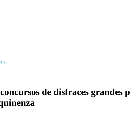
enza
oncursos de disfraces grandes pr
quinenza