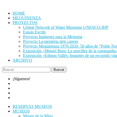
Saltar
al
HOME
contenido
MEQUINENZA
PROYECTOS
Global Network of Water Museums UNESCO-IHP
Espais Escrits
Proyecto Imágenes para la Memoria
Proyecto La memòria dels carrers
Proyecto Mequinenza 1970-2020. 50 años de “Poble No
Exposición «Miguel Ibarz: La sencillez de la vanguardia
Exposición «Edmon Vallès: Instantes de un recorrido vit
ARCHIVO
¡Síguenos!
RESERVAS MUSEOS
MUSEOS
Museo de la Mina