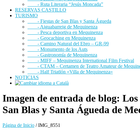
- Ruta Literaria “Jesús Moncada”
RESERVAS CASTILLO
TURISMO
- Fiestas de San Blas y Santa Águeda
- Aiguabarreig de Mequinenza
- Pesca deportiva en Mequinenza
- Geocaching en Mequinenza
- Camino Natural del Ebro – GR-99
- Monumento de los Auts
- Gastronomía de Mequinenza
- MIFF – Mequinenza International Film Festival
- CTAM – Certamen de Teatro Amateur de Mequin
- Half Triatlón «Villa de Mequinenza»
NOTICIAS
Imagen de entrada de blog: Los c
San Blas y Santa Águeda de Me
Página de Inicio
/
IMG_8551