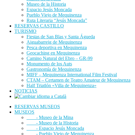
Museo de la Historia
Espacio Jesús Moncada
Pueblo Viejo de Mequinenza
Ruta Literaria “Jesús Moncada”
RESERVAS CASTILLO
TURISMO
Fiestas de San Blas y Santa Águeda
Aiguabarreig de Mequinenza
Pesca deportiva en Mequinenza
Geocaching en Mequinenza
Camino Natural del Ebro – GR-99
Monumento de los Auts
Gastronomía de Mequinenza
MIFF – Mequinenza International Film Festival
CTAM – Certamen de Teatro Amateur de Mequinenza
Half Triatlón «Villa de Mequinenza»
NOTICIAS
RESERVAS MUSEOS
MUSEOS
- Museo de la Mina
- Museo de la Historia
- Espacio Jesús Moncada
- Pueblo Viejo de Mequinenza