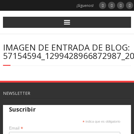
¡Síguenos!
IMAGEN DE ENTRADA DE BLOG:
57154594_1299428966872987_2
NEWSLETTER
Suscribir
*
indica que es obligatorio
*
Email