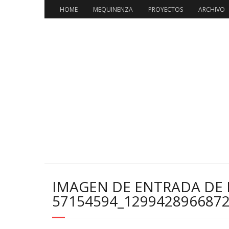
Saltar
HOME
MEQUINENZA
PROYECTOS
ARCHIVO
al
contenido
IMAGEN DE ENTRADA DE 
57154594_129942896687