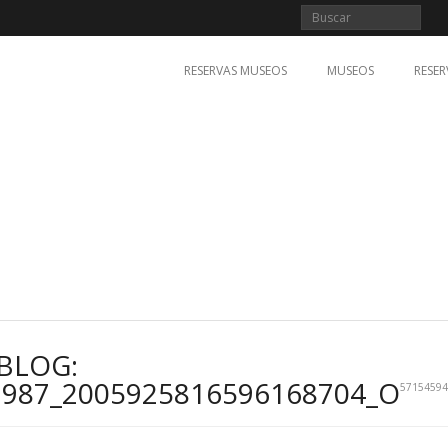
RESERVAS MUSEOS
MUSEOS
RESER
BLOG:
2987_2005925816596168704_O
57154594