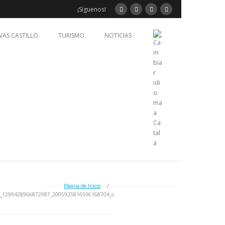
¡Síguenos!
VAS CASTILLO
TURISMO
NOTICIAS
Página de Inicio
/
_1299428966872987_2005925816596168704_o