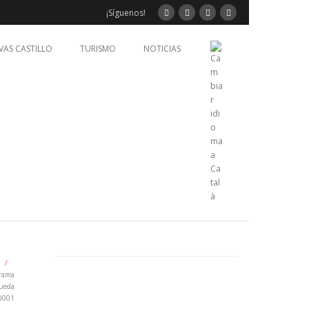
¡Síguenos!
VAS CASTILLO
TURISMO
NOTICIAS
/
rama
gueda
0001