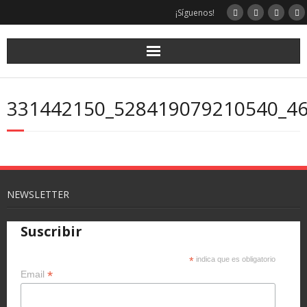
¡Síguenos!
331442150_528419079210540_4
NEWSLETTER
Suscribir
*
indica que es obligatorio
*
Email