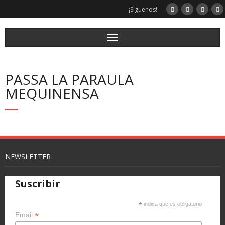
¡Síguenos!
PASSA LA PARAULA
MEQUINENSA
NEWSLETTER
Suscribir
*
indica que es obligatorio
*
Email