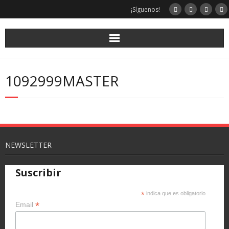
¡Síguenos!
1092999MASTER
NEWSLETTER
Suscribir
*
indica que es obligatorio
*
Email