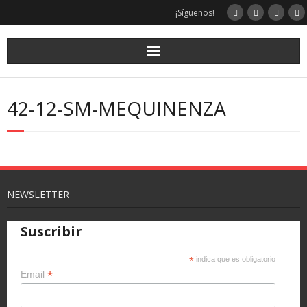
¡Síguenos!
42-12-SM-MEQUINENZA
NEWSLETTER
Suscribir
*
indica que es obligatorio
*
Email