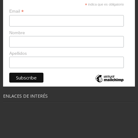
*
indica que es obligatorio
*
Email
Nombre
Apellidos
ENLACES DE INTERÉS