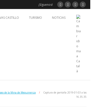
¡Síguenos!
VAS CASTILLO
TURISMO
NOTICIAS
eo de la Mina de Mequinenza
/
Captura de pantalla 2019-01-03 a las
16.35.35