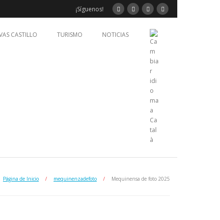
¡Síguenos!
VAS CASTILLO
TURISMO
NOTICIAS
Página de Inicio
/
mequinenzadefoto
/
Mequinensa de foto 2025