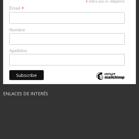
*
indica que es obligatorio
*
Email
Nombre
Apellidos
ENLACES DE INTERÉS