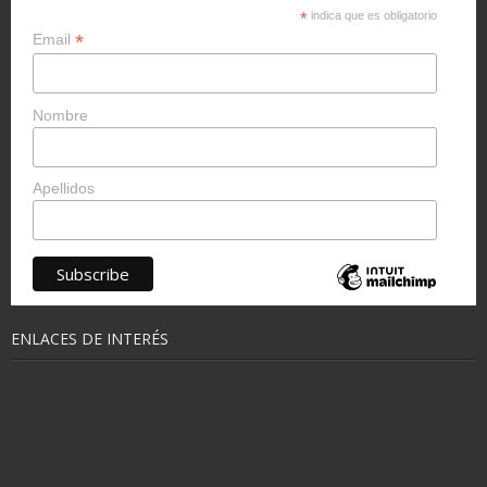
*
indica que es obligatorio
*
Email
Nombre
Apellidos
ENLACES DE INTERÉS