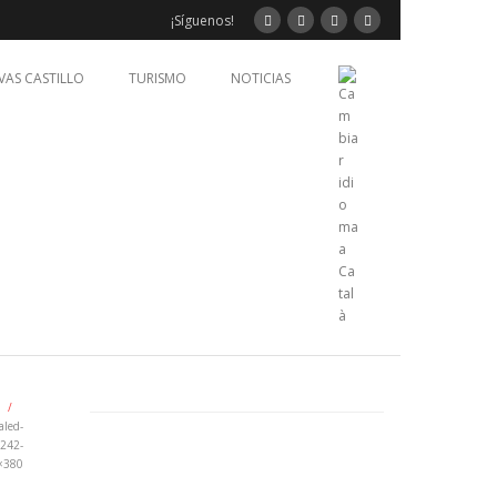
¡Síguenos!
VAS CASTILLO
TURISMO
NOTICIAS
/
aled-
242-
×380