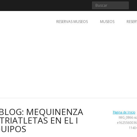
RESERVAS MUSEOS
MUSEOS
RESER
 BLOG: MEQUINENZA
Página de Inicio
TRIATLETAS EN EL I
IMG_0866-sc
e1625560036
QUIPOS
1140