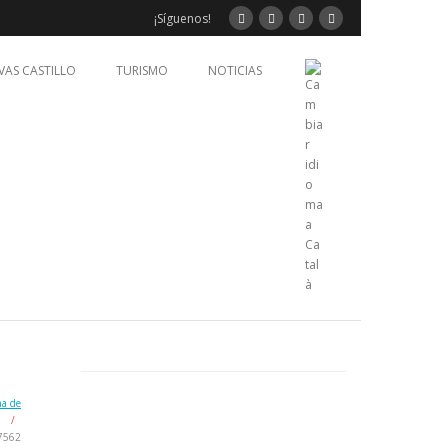
¡Síguenos!
VAS CASTILLO
TURISMO
NOTICIAS
na de
/
7562