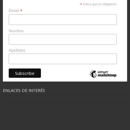
*
indica que es obligatorio
*
Email
Nombre
Apellidos
ENLACES DE INTERÉS