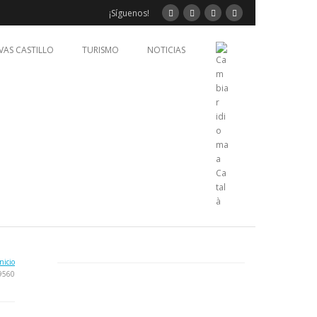
¡Síguenos!
VAS CASTILLO
TURISMO
NOTICIAS
nicio
9560