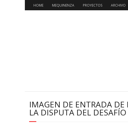
Saltar
HOME
MEQUINENZA
PROYECTOS
ARCHIVO
al
contenido
IMAGEN DE ENTRADA DE
LA DISPUTA DEL DESAFÍO