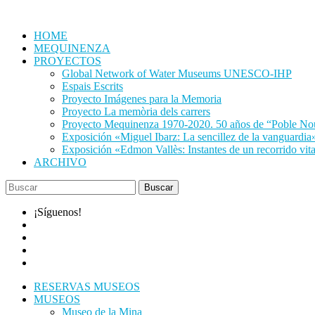
Saltar
al
HOME
contenido
MEQUINENZA
PROYECTOS
Global Network of Water Museums UNESCO-IHP
Espais Escrits
Proyecto Imágenes para la Memoria
Proyecto La memòria dels carrers
Proyecto Mequinenza 1970-2020. 50 años de “Poble No
Exposición «Miguel Ibarz: La sencillez de la vanguardia
Exposición «Edmon Vallès: Instantes de un recorrido vit
ARCHIVO
¡Síguenos!
RESERVAS MUSEOS
MUSEOS
Museo de la Mina