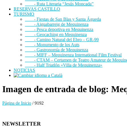
- Ruta Literaria “Jesús Moncada”
RESERVAS CASTILLO
TURISMO
- Fiestas de San Blas y Santa Águeda
- Aiguabarreig de Mequinenza
- Pesca deportiva en Mequinenza
- Geocaching en Mequinenza
- Camino Natural del Ebro – GR-99
- Monumento de los Auts
- Gastronomía de Mequinenza
- MIFF – Mequinenza International Film Festival
- CTAM – Certamen de Teatro Amateur de Mequin
- Half Triatlón «Villa de Mequinenza»
NOTICIAS
Imagen de entrada de blog: Me
Página de Inicio
/
9192
NEWSLETTER