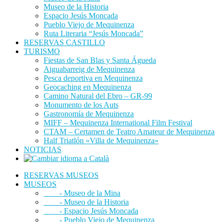
Museo de la Historia
Espacio Jesús Moncada
Pueblo Viejo de Mequinenza
Ruta Literaria “Jesús Moncada”
RESERVAS CASTILLO
TURISMO
Fiestas de San Blas y Santa Águeda
Aiguabarreig de Mequinenza
Pesca deportiva en Mequinenza
Geocaching en Mequinenza
Camino Natural del Ebro – GR-99
Monumento de los Auts
Gastronomía de Mequinenza
MIFF – Mequinenza International Film Festival
CTAM – Certamen de Teatro Amateur de Mequinenza
Half Triatlón «Villa de Mequinenza»
NOTICIAS
RESERVAS MUSEOS
MUSEOS
- Museo de la Mina
- Museo de la Historia
- Espacio Jesús Moncada
- Pueblo Viejo de Mequinenza