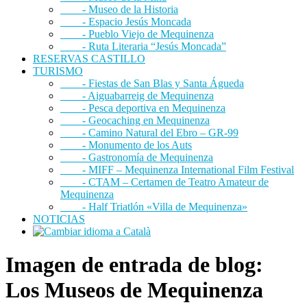
- Museo de la Historia
- Espacio Jesús Moncada
- Pueblo Viejo de Mequinenza
- Ruta Literaria “Jesús Moncada”
RESERVAS CASTILLO
TURISMO
- Fiestas de San Blas y Santa Águeda
- Aiguabarreig de Mequinenza
- Pesca deportiva en Mequinenza
- Geocaching en Mequinenza
- Camino Natural del Ebro – GR-99
- Monumento de los Auts
- Gastronomía de Mequinenza
- MIFF – Mequinenza International Film Festival
- CTAM – Certamen de Teatro Amateur de
Mequinenza
- Half Triatlón «Villa de Mequinenza»
NOTICIAS
Imagen de entrada de blog:
Los Museos de Mequinenza