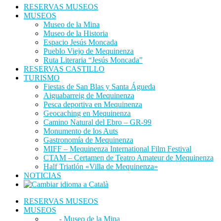
RESERVAS MUSEOS
MUSEOS
Museo de la Mina
Museo de la Historia
Espacio Jesús Moncada
Pueblo Viejo de Mequinenza
Ruta Literaria “Jesús Moncada”
RESERVAS CASTILLO
TURISMO
Fiestas de San Blas y Santa Águeda
Aiguabarreig de Mequinenza
Pesca deportiva en Mequinenza
Geocaching en Mequinenza
Camino Natural del Ebro – GR-99
Monumento de los Auts
Gastronomía de Mequinenza
MIFF – Mequinenza International Film Festival
CTAM – Certamen de Teatro Amateur de Mequinenza
Half Triatlón «Villa de Mequinenza»
NOTICIAS
RESERVAS MUSEOS
MUSEOS
- Museo de la Mina