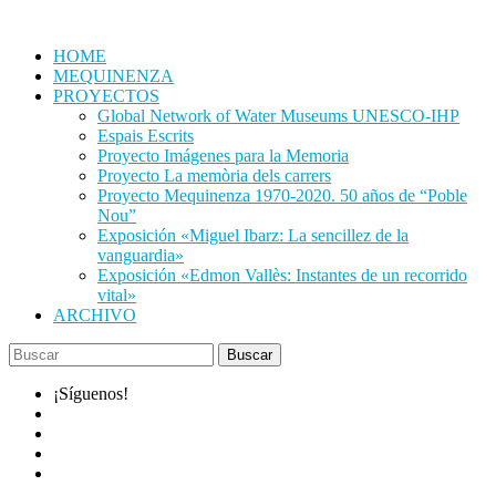
Saltar
al
HOME
contenido
MEQUINENZA
PROYECTOS
Global Network of Water Museums UNESCO-IHP
Espais Escrits
Proyecto Imágenes para la Memoria
Proyecto La memòria dels carrers
Proyecto Mequinenza 1970-2020. 50 años de “Poble
Nou”
Exposición «Miguel Ibarz: La sencillez de la
vanguardia»
Exposición «Edmon Vallès: Instantes de un recorrido
vital»
ARCHIVO
¡Síguenos!