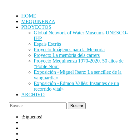
Saltar
al
HOME
contenido
MEQUINENZA
PROYECTOS
Global Network of Water Museums UNESCO-
IHP
Espais Escrits
Proyecto Imágenes para la Memoria
Proyecto La memòria dels carrers
Proyecto Mequinenza 1970-2020. 50 años de
“Poble Nou”
Exposición «Miguel Ibarz: La sencillez de la
vanguardia»
Exposición «Edmon Vallès: Instantes de un
recorrido vital»
ARCHIVO
¡Síguenos!