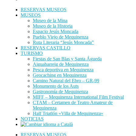
RESERVAS MUSEOS
MUSEOS
Museo de la Mina
Museo de la Historia
Espacio Jesús Moncada
Pueblo Viejo de Mequinenza
Ruta Literaria “Jesús Moncada”
RESERVAS CASTILLO
TURISMO
Fiestas de San Blas y Santa Águeda
Aiguabarreig de Mequinenza
Pesca deportiva en Mequinenza
Geocaching en Mequinenza
Camino Natural del Ebro – GR-99
Monumento de los Auts
Gastronomía de Mequinenza
MIFF – Mequinenza International Film Festival
CTAM – Certamen de Teatro Amateur de
Mequinenza
Half Triatlón «Villa de Mequinenza»
NOTICIAS
RESERVAS MUSEOS