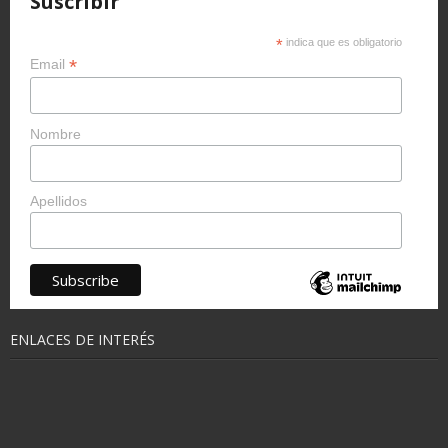
Suscribir
*
indica que es obligatorio
*
Email
Nombre
Apellidos
ENLACES DE INTERÉS