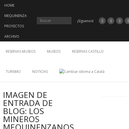
Saltar
HOME
al
contenido
MEQUINENZA
¡Síguenos!
PROYECTOS
ARCHIVO
RESERVAS MUSEOS
MUSEOS
RESERVAS CASTILLO
TURISMO
NOTICIAS
IMAGEN DE
ENTRADA DE
BLOG: LOS
MINEROS
MEQUINENZANOS,